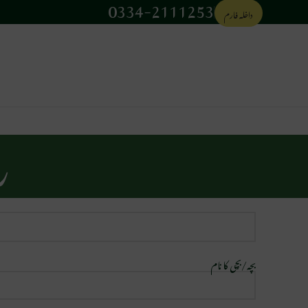
0334-2111253
داخلہ فارم
ر
بچہ/بچی کا نام