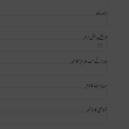
ولدیت
تاریخ پیدائش/عمر
نادرا کے "ب فارم"کا نمبر
سرپرست کا نام
شناختی کارڈ نمبر