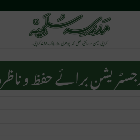
جسٹریشن برائے حفظ و ناظرہ