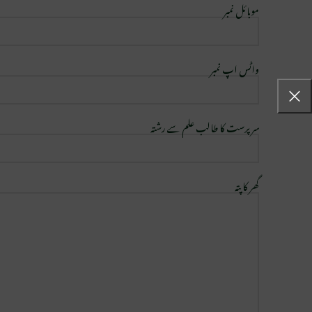
موبائل نمبر
واٹس اپ نمبر
سرپرست کا طالب علم سے رشتہ
گھر کا پتہ