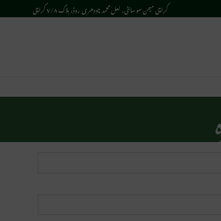
کراچی میمن سوسائٹی، لعل محمد چودھری روڈ، بلاک ٧/٨ کراچی